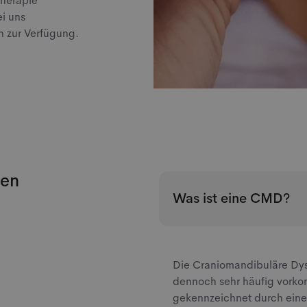
therapie
ei uns
n zur Verfügung.
gen
Was ist eine CMD?
Die Craniomandibuläre Dysf
dennoch sehr häufig vorko
gekennzeichnet durch ein