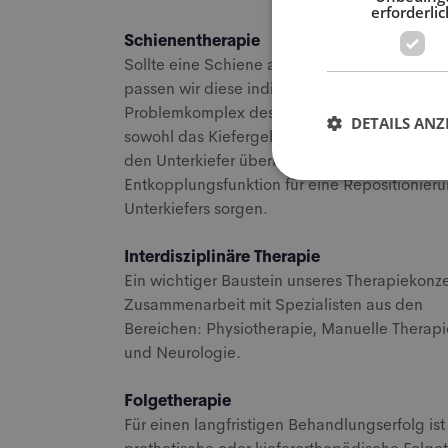
erforderlic
Schienentherapie
Sollte eine Schiene als Therapiemittel notwen
passen wir diese individuell auf den diagnost
Problemkomplex des Patienten an. Dabei ka
DETAILS ANZ
sowohl das Kiefergelenk entlasten, eine Führ
den Unterkiefer übernehmen, als auch durch
Entkopplungsfunktion für eine Repositionier
Unterkiefers sorgen.
Interdisziplinäre Therapie
Ein wichtiger Baustein unseres Therapiekonze
Zusammenarbeit mit Spezialisten aus den
Bereichen: Physiotherapie, Manuelle Therapi
und Neurologie.
Folgetherapie
Für einen langfristigen Behandlungserfolg ist