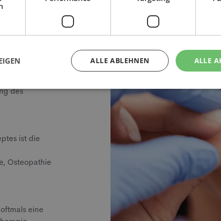
h
dig sein, so
izierten
nn die Schiene
EIGEN
ALLE ABLEHNEN
ALLE A
ungsfunktion für
 eine
ung des
ptes ist die
e, Osteopathie
 oftmals eine