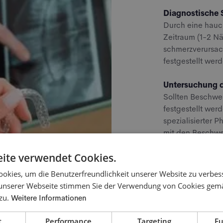
Diagnostische 
Durch eine hauc
Zeitraum (1-2 Nä
schmerzverursa
festgestellt wer
Untersuchung 
Sollten Beschwe
festgestellt werd
spezialisierter 
mit den Beschwe
ite verwendet Cookies.
Termin onli
okies, um die Benutzerfreundlichkeit unserer Website zu verbes
unserer Webseite stimmen Sie der Verwendung von Cookies gem
uelle
 zu.
Weitere Informationen
zen
t
Performance
Targeting
Fu