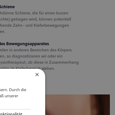
Schiene
hdünne Schiene, die für einen kurzen
chte) getragen wird, können potentiell
chende Zahn- und Kieferbewegungen
den.
des Bewegungsapparates
rden in anderen Bereichen des Körpers
en, so diagnostizieren wir oder ein
Physiotherapeut, ob diese in Zusammenhang
rden im Kieferbereich stehen.
×
ne buchen
sern. Durch die
äß unserer
nktionalität